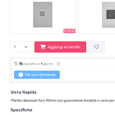
€ 29,90
Aggiungi al carrello
Spedito in
1
giorno
Fai una domanda
Vista Rapida
PIletta ribassata foro 90mm con guarnizione bordata e vano per
Specifiche