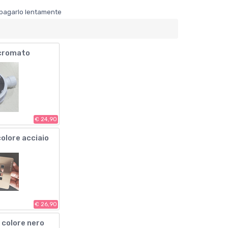
er pagarlo lentamente
cromato
€ 24,90
colore acciaio
€ 26,90
x colore nero