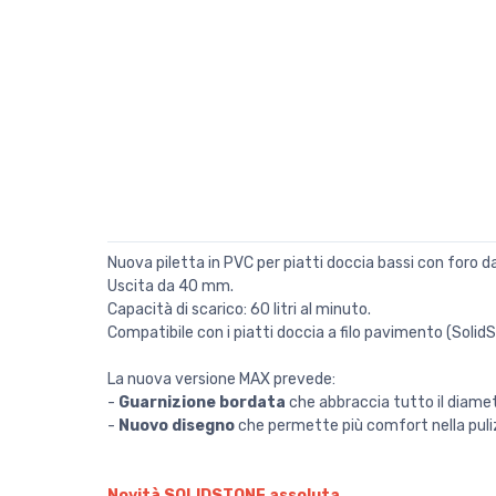
Nuova piletta in PVC per piatti doccia bassi con foro
Uscita da 40 mm.
Capacità di scarico: 60 litri al minuto.
Compatibile con i piatti doccia a filo pavimento (Solid
La nuova versione MAX prevede:
-
Guarnizione bordata
che abbraccia tutto il diametr
-
Nuovo disegno
che permette più comfort nella pulizi
Novità SOLIDSTONE assoluta