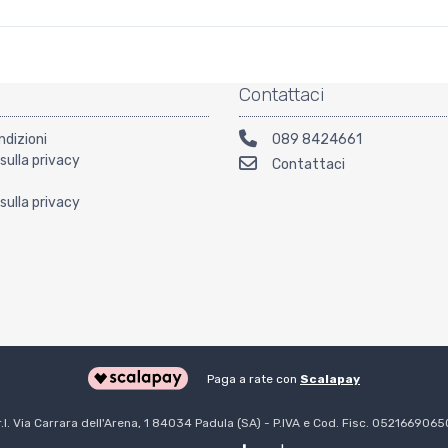
Contattaci
ndizioni
089 8424661
sulla privacy
Contattaci
sulla privacy
Paga a rate con
Scalapay
l. Via Carrara dell'Arena, 1 84034 Padula (SA) - P.IVA e Cod. Fisc. 052166906