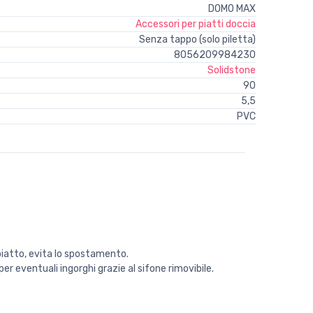
DOMO MAX
Accessori per piatti doccia
Senza tappo (solo piletta)
8056209984230
Solidstone
90
5,5
PVC
 piatto, evita lo spostamento.
er eventuali ingorghi grazie al sifone rimovibile.