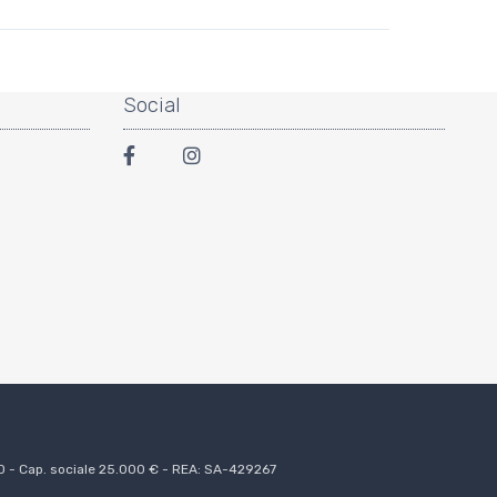
Social
50 - Cap. sociale 25.000 € - REA: SA-429267