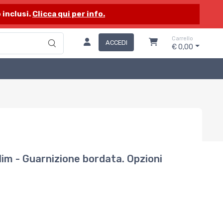
 inclusi.
Clicca qui per info.
Carrello
ACCEDI
€ 0,00
lim - Guarnizione bordata. Opzioni