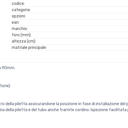
codice:
categoria:
opzioni:
ean:
marchio:
foro (mm):
altezza (cm):
matriale principale:
 da 90mm.
Stone).
o della piletta assicurandone la posizione in fase di installazione del
a della piletta e del tubo anche tramite cordino. Ispezione facilitata p