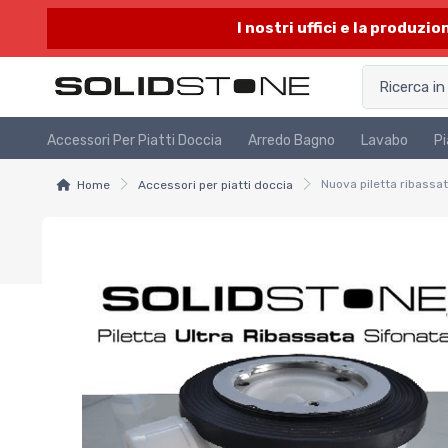
I nostri uffici e la produzi
Accessori Per Piatti Doccia
Arredo Bagno
Lavabo
Pi
Home
Accessori per piatti doccia