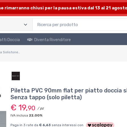
one rimarranno chiusi per la pausa estiva dal 13 al 21 agosto
atti Doccia
Diventa Rivenditore
Nuova piletta ribassata Solistone foro 90mm con guarnizione bordata, di sicurezza. Vano con nuovo disegno per ispezione e pulizia.
Piletta PVC 90mm flat per piatto doccia s
Senza tappo (solo piletta)
€ 19,
90
/ pz
IVA inclusa
22.00%
Paga in 3 rate da
€ 6,63
senza interessi con