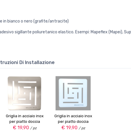
le in bianco o nero (grafite/antracite)
 adesivo sigillante poliuretanico elastico. Esempi: Mapeflex (Mapei), Supe
struzioni Di Installazione
Griglia in acciaio inox
Griglia in acciaio inox
per piatto doccia
per piatto doccia
€ 19,90
SOLIDSTONE
€ 19,90
SOLIDSTONE
/ pz
/ pz