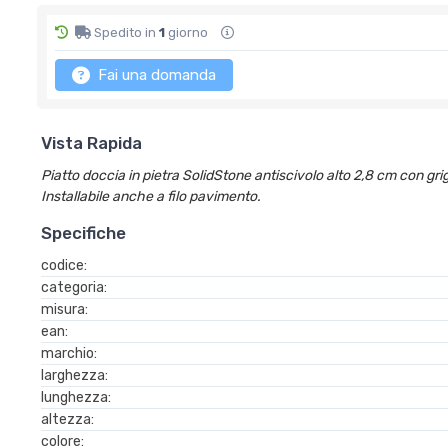
Spedito in
1
giorno
Fai una domanda
Vista Rapida
Piatto doccia in pietra SolidStone antiscivolo alto 2,8 cm con grig
Installabile anche a filo pavimento.
Specifiche
codice:
categoria:
misura:
ean:
marchio:
larghezza:
lunghezza:
altezza:
colore: