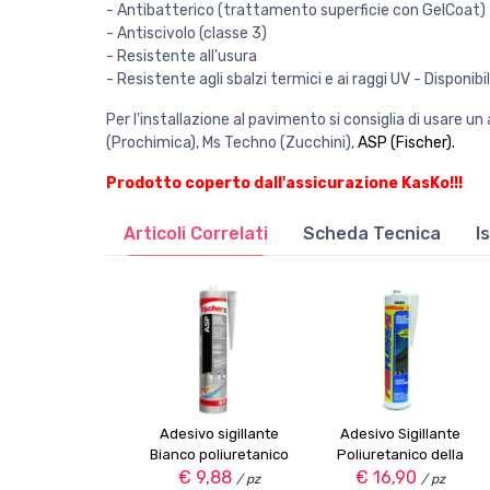
- Antibatterico (trattamento superficie con GelCoat)
- Antiscivolo (classe 3)
- Resistente all'usura
- Resistente agli sbalzi termici e ai raggi UV - Disponibi
Per l'installazione al pavimento si consiglia di usare un
(Prochimica), Ms Techno (Zucchini),
ASP (Fischer)
.
Prodotto coperto dall'assicurazione KasKo!!!
Articoli Correlati
Scheda Tecnica
I
Adesivo sigillante
Adesivo Sigillante
Bianco poliuretanico
Poliuretanico della
Fischer ASP 300ml
€ 9,88
Prochimica Profless-
€ 16,90
/ pz
/ pz