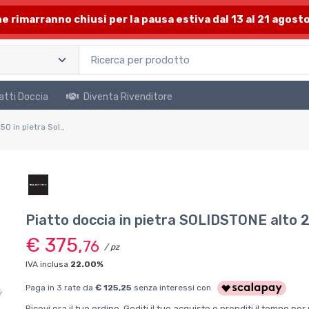
one rimarranno chiusi per la pausa estiva dal 13 al 21 agosto
atti Doccia
Diventa Rivenditore
Piatto doccia 80x150 in pietra SolidStone bianco antiscivolo alto 2,8 cm
Piatto doccia in pietra SOLIDSTONE alto 
€ 375,
76
/ pz
IVA inclusa
22.00%
Paga in 3 rate da
€ 125,25
senza interessi con
Ricevi ora il tuo ordine. Goditi il tuo acquisto e prenditi il tempo p