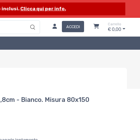
 inclusi.
Clicca qui per info.
Carrello
ACCEDI
€ 0,00
2,8cm - Bianco. Misura 80x150
er pagarlo lentamente