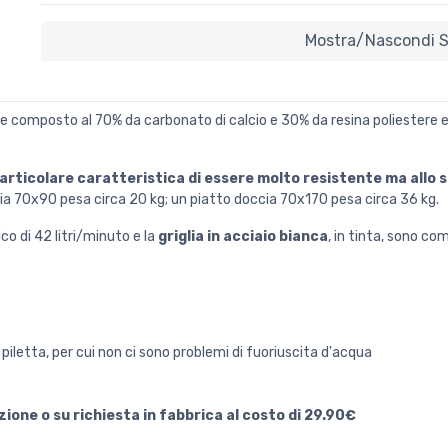
Mostra/nascondi Sp
ale composto al 70% da carbonato di calcio e 30% da resina poliestere e
articolare caratteristica di essere molto resistente ma allo s
a 70x90 pesa circa 20 kg; un piatto doccia 70x170 pesa circa 36 kg.
co di 42 litri/minuto e la
griglia in acciaio bianca
, in tinta, sono co
piletta, per cui non ci sono problemi di fuoriuscita d'acqua
lazione o su richiesta in fabbrica al costo di 29.90€