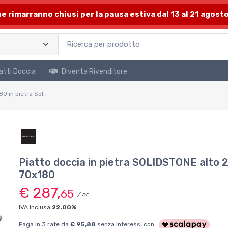
one rimarranno chiusi per la pausa estiva dal 13 al 21 agosto
atti Doccia
Diventa Rivenditore
Piatto doccia 70x180 in pietra SolidStone grigio cemento antiscivolo alto 2,8 cm
Piatto doccia in pietra SOLIDSTONE alto 2
70x180
€ 287,
65
/ nr
IVA inclusa
22.00%
Paga in 3 rate da
€ 95,88
senza interessi con