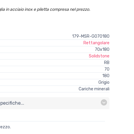
lia in acciaio inox e piletta compresa nel prezzo.
179-MSR-G070180
Rettangolare
70x180
Solidstone
RB
70
180
Grigio
Cariche minerali
ecifiche...
rezzo.