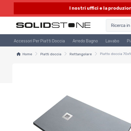
I nostri uffici e la produzi
Accessori Per Piatti Doccia
Arredo Bagno
Lavabo
Pi
Home
Piatti doccia
Rettangolare