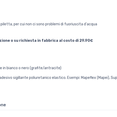
piletta, per cui non ci sono problemi di fuoriuscita d'acqua
lazione o su richiesta in fabbrica al costo di 29.90€
le in bianco o nero (grafite/antracite)
 adesivo sigillante poliuretanico elastico. Esempi: Mapeflex (Mapei), Supe
ione