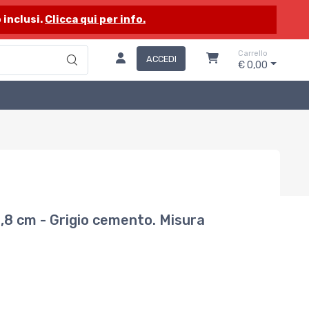
 inclusi.
Clicca qui per info.
Carrello
ACCEDI
€ 0,00
,8 cm - Grigio cemento. Misura