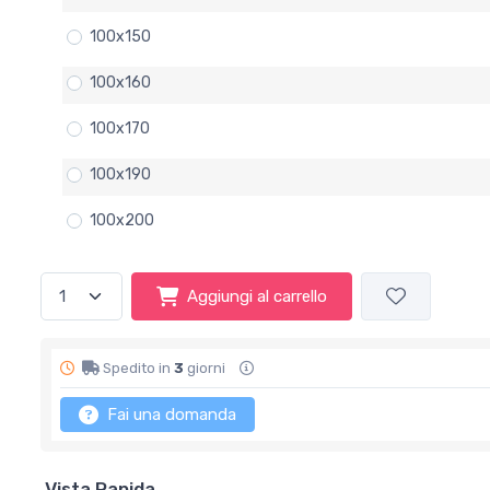
100x150
100x160
100x170
100x190
100x200
Aggiungi al carrello
Spedito in
3
giorni
Fai una domanda
Vista Rapida