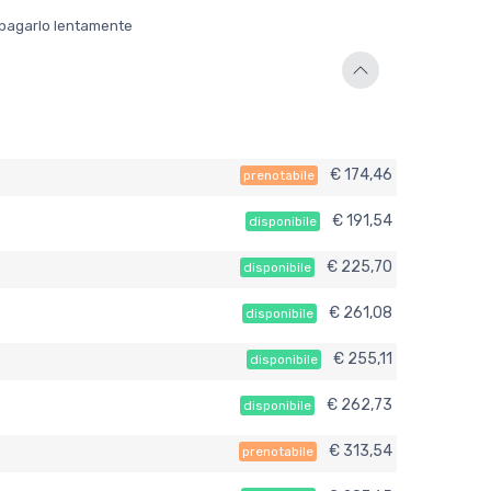
er pagarlo lentamente
€ 174,46
prenotabile
€ 191,54
disponibile
€ 225,70
disponibile
€ 261,08
disponibile
€ 255,11
disponibile
€ 262,73
disponibile
€ 313,54
prenotabile